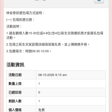
林安泰抓週包場方式說明：
(一) 包場抓週日期：
活動說明：
1.親友觀禮人數15-30位或4-8位(含4位)新生兒揪團抓周才能報名包場
活動。
2.包場之新生兒家庭需詳細填寫報名表，並上傳媽媽手冊。
3.包團場次：時間09:30-10:00。
活動資訊
活動日期
08-15-2026 9:15 am
數量上限
1
已經註冊
0
剩餘人數
1
個人價格
免費