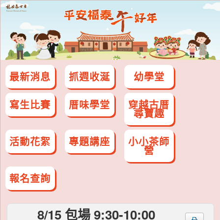
最新消息
抓週收涎
幼學堂
寫生比賽
厝味學堂
穿越古厝
尋寶趣
活動花絮
專題講座
小小茶師
營
報名查詢
8/15 包場 9:30-10:00