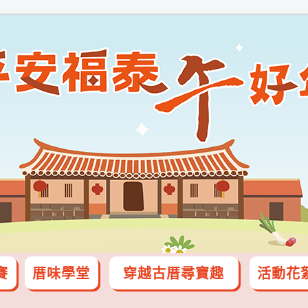
賽
厝味學堂
穿越古厝尋寶趣
活動花